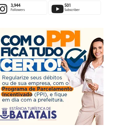
3,944
501
Followers
Subscriber