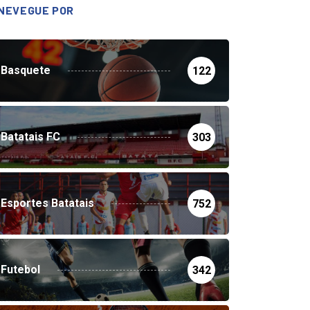
NEVEGUE POR
Basquete
122
Batatais FC
303
Esportes Batatais
752
Futebol
342