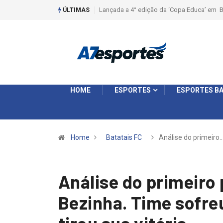
Liga 2026: Equipes rompem com a LABE na S
ÚLTIMAS
HOME
ESPORTES
ESPORTES BA
Home
Batatais FC
Análise do primeiro
Análise do primeiro 
Bezinha. Time sofreu