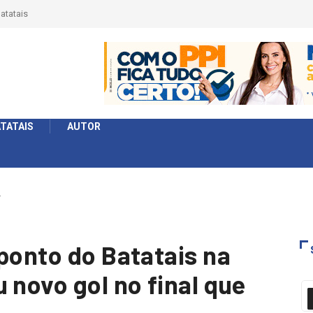
érie Ouro e entidade define a 2° fase, times e formato
TATAIS
AUTOR
…
ponto do Batatais na
 novo gol no final que