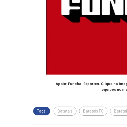
Apoio: Funchal Esportes. Clique na im
equipes no me
Tags:
Batatais
Batatais FC
Batatai