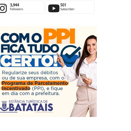
3,944
501
Followers
Subscriber