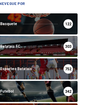
NEVEGUE POR
Basquete
122
Batatais FC
303
Esportes Batatais
752
Futebol
342