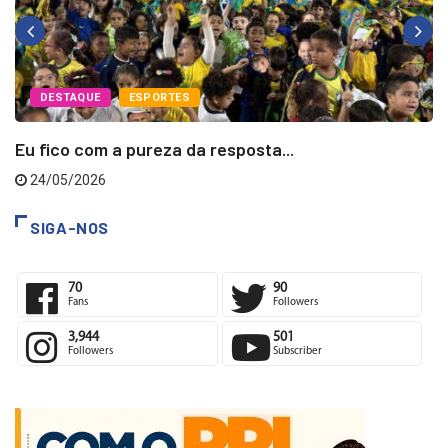
DESTAQUE
ESPORTES
Eu fico com a pureza da resposta...
24/05/2026
SIGA-NOS
70
90
Fans
Followers
3,944
501
Followers
Subscriber