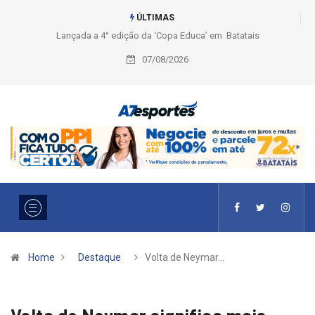
ÚLTIMAS
’ em Batatais
Liga 2026: Equipes rompem com a LABE na Série
Ouro e entidade define a 2° fase, times e formato
07/08/2026
Home
Destaque
Volta de Neymar…