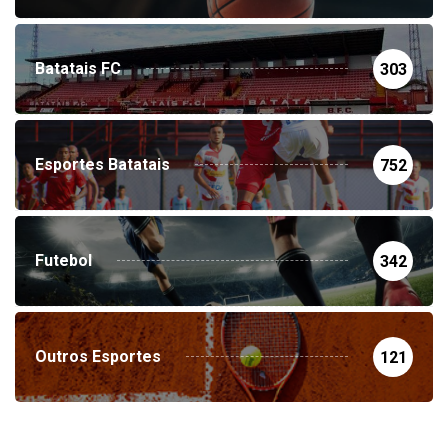
Batatais FC
303
Esportes Batatais
752
Futebol
342
Outros Esportes
121