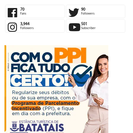
70
90
Fans
Followers
3,944
501
Followers
Subscriber