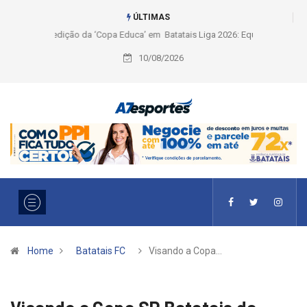
ÚLTIMAS
Liga 2026: Equipes rompem com a LABE na Série Ouro e entidade define
a 2° fase, times e formato
10/08/2026
Home
Batatais FC
Visando a Copa…