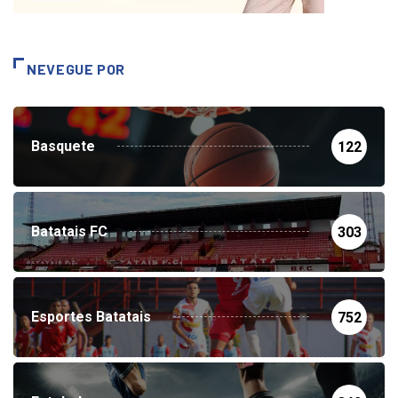
NEVEGUE POR
Basquete
122
Batatais FC
303
Esportes Batatais
752