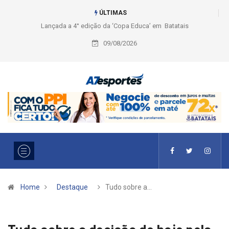
ÚLTIMAS
a’ em Batatais
Liga 2026: Equipes rompem com a LABE na Série
Ouro e entidade define a 2° fase, times e formato
09/08/2026
Home
Destaque
Tudo sobre a…