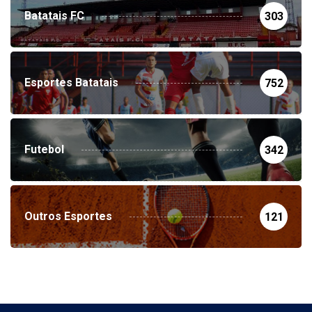
Batatais FC
303
Esportes Batatais
752
Futebol
342
Outros Esportes
121