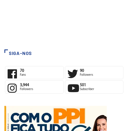
SIGA-NOS
70
90
Fans
Followers
3,944
501
Followers
Subscriber