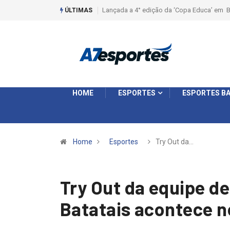
dição da ‘Copa Educa’ em Batatais
Liga 2026: Equipes rompem com a LABE na
ÚLTIMAS
Ouro e entidade define a 2° fase, times e 
HOME
ESPORTES
ESPORTES BA
Home
Esportes
Try Out da…
Try Out da equipe de
Batatais acontece 