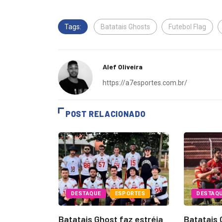
Tags:
Batatais Ghosts
Futebol Flag
Alef Oliveira
https://a7esportes.com.br/
POST RELACIONADO
DESTAQUE
ESPORTES
DESTAQ
PORTES
Batatais Ghost faz estréia
Batatais 