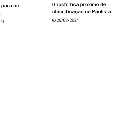
Ghosts fica próximo de
a para os
ne
classificação no Paulista...
.
26/08/2024
24