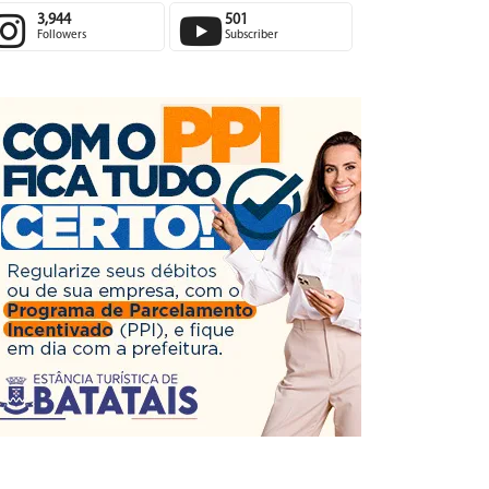
3,944
501
Followers
Subscriber