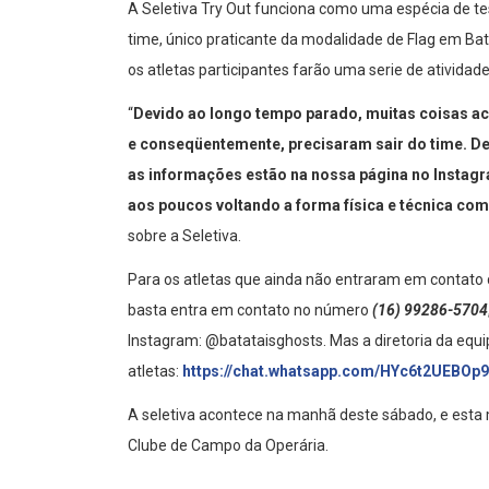
A Seletiva Try Out funciona como uma espécia de tes
time, único praticante da modalidade de Flag em Bat
os atletas participantes farão uma serie de ativida
“
Devido ao longo tempo parado, muitas coisas ac
e conseqüentemente, precisaram sair do time. Dev
as informações estão na nossa página no Instagr
aos poucos voltando a forma física e técnica com
sobre a Seletiva.
Para os atletas que ainda não entraram em contato 
basta entra em contato no número
(16) 99286-5704
Instagram: @batataisghosts. Mas a diretoria da equip
atletas:
https://chat.whatsapp.com/HYc6t2UEBO
A seletiva acontece na manhã deste sábado, e esta m
Clube de Campo da Operária.