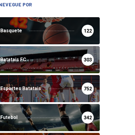
NEVEGUE POR
Basquete
122
Batatais FC
303
Esportes Batatais
752
Futebol
342