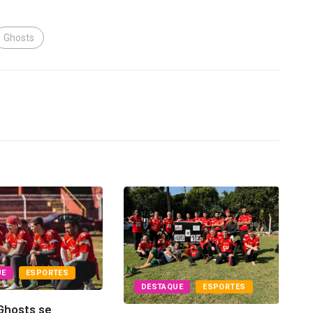
Ghosts
UE
ESPORTES
DESTAQUE
ESPORTES
Ghosts se
Ba