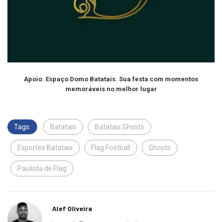
Apoio: Espaço Domo Batatais. Sua festa com momentos
memoráveis no melhor lugar
Tags:
Batatais
Batatais Ghosts
Esportes Batatais
Flag Football
Ghosts
Paulista de Flag
Alef Oliveira