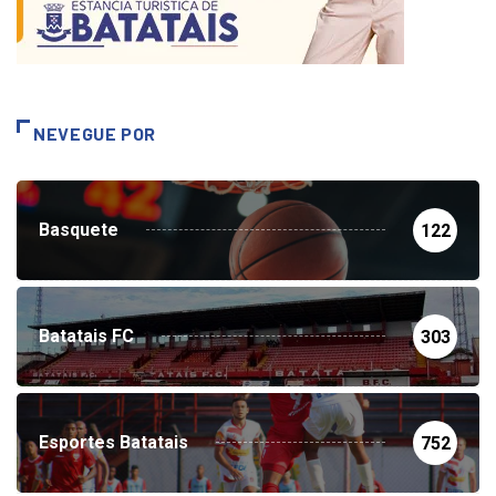
NEVEGUE POR
Basquete
122
Batatais FC
303
Esportes Batatais
752