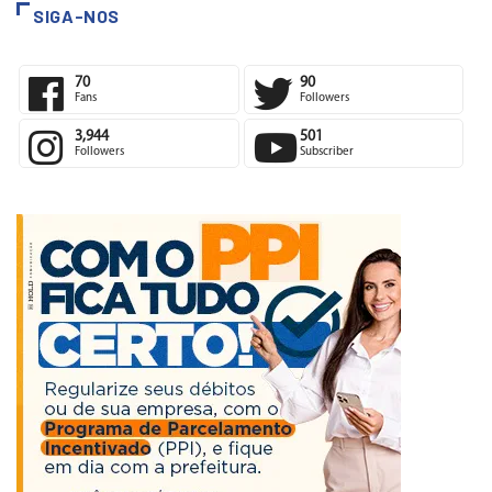
SIGA-NOS
70
90
Fans
Followers
3,944
501
Followers
Subscriber