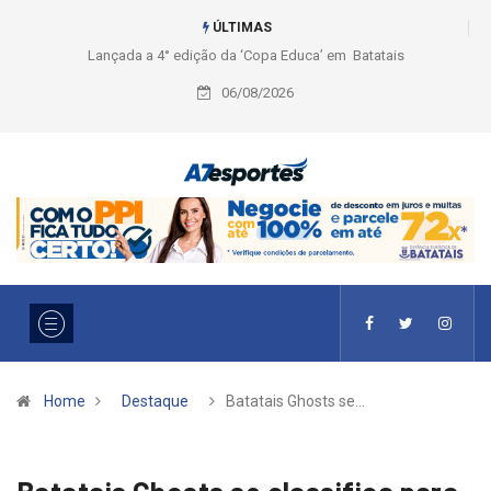
ÚLTIMAS
Liga 2026: Equipes rompem com a LABE na Série Ouro e entidade define
a 2° fase, times e formato
06/08/2026
Home
Destaque
Batatais Ghosts se…