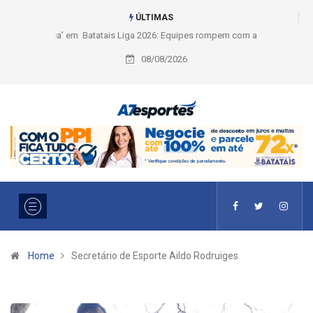
ÚLTIMAS
Liga 2026: Equipes rompem com a LABE na Série Ouro e entidade define
a 2° fase, times e formato
08/08/2026
Home
Secretário de Esporte Aildo Rodruiges