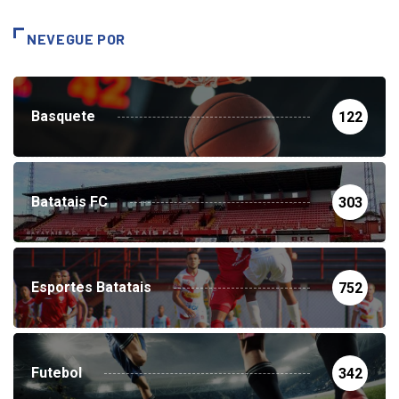
NEVEGUE POR
Basquete
122
Batatais FC
303
Esportes Batatais
752
Futebol
342