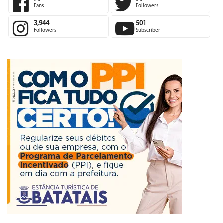
70
90
Fans
Followers
3,944
501
Followers
Subscriber