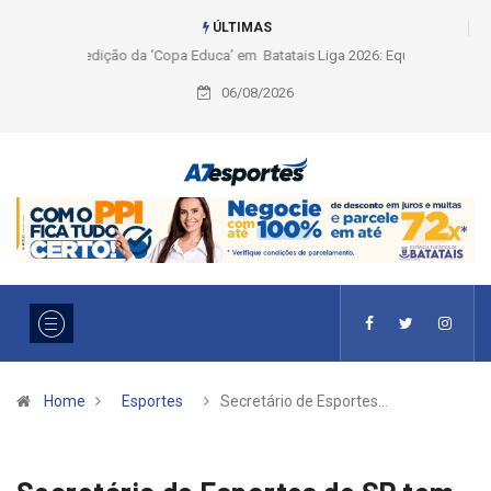
ÚLTIMAS
Liga 2026: Equipes rompem com a LABE na Série Ouro e entidade define
a 2° fase, times e formato
06/08/2026
Home
Esportes
Secretário de Esportes…