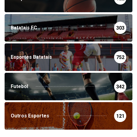
Basquete
122
Batatais FC
303
Esportes Batatais
752
Futebol
342
Outros Esportes
121