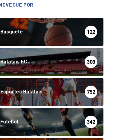
NEVEGUE POR
Basquete
122
Batatais FC
303
Esportes Batatais
752
Futebol
342