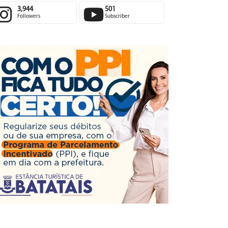
3,944
501
Followers
Subscriber