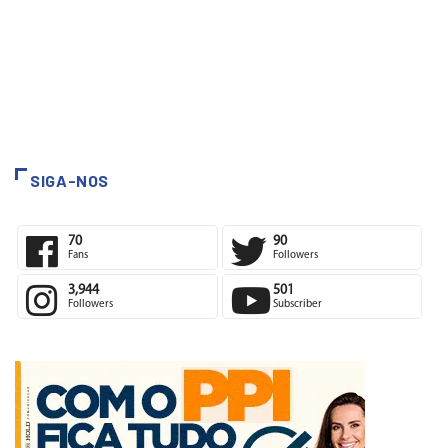
SIGA-NOS
70
90
Fans
Followers
3,944
501
Followers
Subscriber