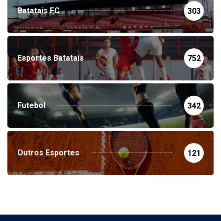
Batatais FC
303
Esportes Batatais
752
Futebol
342
Outros Esportes
121