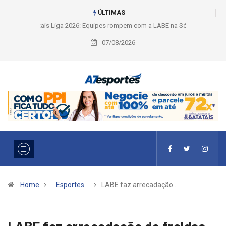
ÚLTIMAS
Liga 2026: Equipes rompem com a LABE na Série Ouro e entidade define
a 2° fase, times e formato
07/08/2026
Home
Esportes
LABE faz arrecadação…