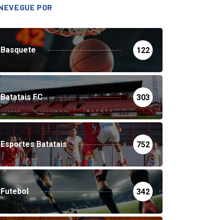
NEVEGUE POR
Basquete
122
Batatais FC
303
Esportes Batatais
752
Futebol
342