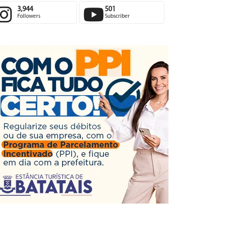
3,944
501
Followers
Subscriber