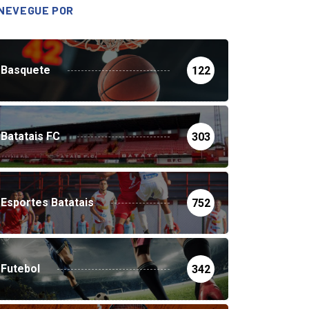
NEVEGUE POR
Basquete
122
Batatais FC
303
Esportes Batatais
752
Futebol
342