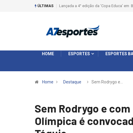
Liga 2026: Equipes rompem com a LABE na S
ÚLTIMAS
HOME
ESPORTES
ESPORTES BA
Home
Destaque
Sem Rodrygo e…
Sem Rodrygo e com 
Olímpica é convocad