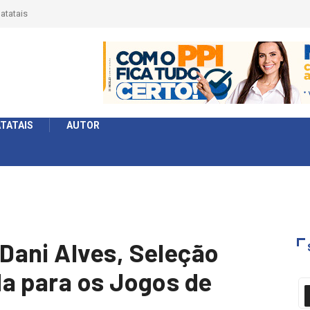
érie Ouro e entidade define a 2° fase, times e formato
TATAIS
AUTOR
Dani Alves, Seleção
a para os Jogos de