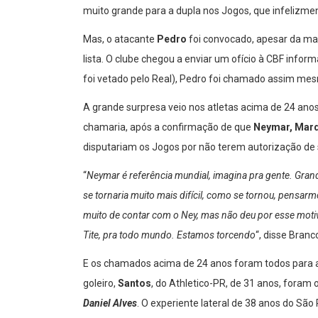
muito grande para a dupla nos Jogos, que infelizme
Mas, o atacante
Pedro
foi convocado, apesar da ma
lista. O clube chegou a enviar um ofício à CBF infor
foi vetado pelo Real), Pedro foi chamado assim me
A grande surpresa veio nos atletas acima de 24 anos
chamaria, após a confirmação de que
Neymar, Marq
disputariam os Jogos por não terem autorização de 
“
Neymar é referência mundial, imagina pra gente. Grand
se tornaria muito mais difícil, como se tornou, pensa
muito de contar com o Ney, mas não deu por esse motivo
Tite, pra todo mundo. Estamos torcendo
“, disse Bran
E os chamados acima de 24 anos foram todos para a
goleiro,
Santos
, do Athletico-PR, de 31 anos, foram
Daniel Alves
. O experiente lateral de 38 anos do São