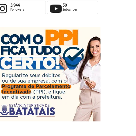
3,944
501
Followers
Subscriber