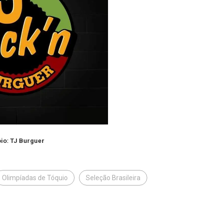
io: TJ Burguer
Olimpíadas de Tóquio
Seleção Brasileira