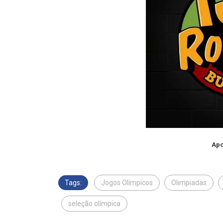
Apo
Tags:
Jogos Olímpicos
Olimpiadas
seleção olímpica