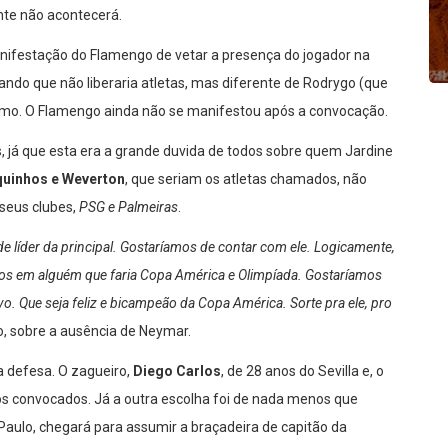
nte não acontecerá.
nifestação do Flamengo de vetar a presença do jogador na
mando que não liberaria atletas, mas diferente de Rodrygo (que
smo. O Flamengo ainda não se manifestou após a convocação.
, já que esta era a grande duvida de todos sobre quem Jardine
uinhos e Weverton
, que seriam os atletas chamados, não
seus clubes,
PSG e Palmeiras
.
e líder da principal. Gostaríamos de contar com ele. Logicamente,
rmos em alguém que faria Copa América e Olimpíada. Gostaríamos
. Que seja feliz e bicampeão da Copa América. Sorte pra ele, pro
co, sobre a ausência de Neymar.
 defesa. O zagueiro,
Diego Carlos
, de 28 anos do Sevilla e, o
 os convocados. Já a outra escolha foi de nada menos que
 Paulo, chegará para assumir a braçadeira de capitão da