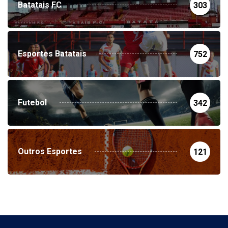
Batatais FC
303
Esportes Batatais
752
Futebol
342
Outros Esportes
121