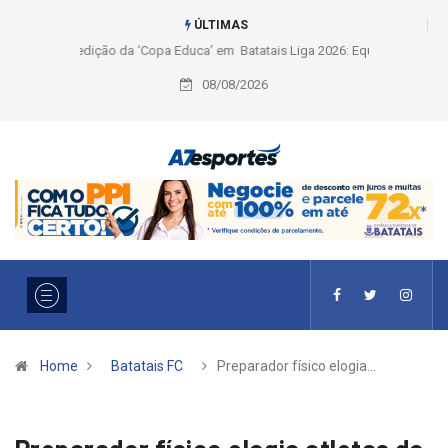
ÚLTIMAS
Liga 2026: Equipes rompem com a LABE na Série Ouro e entidade define
a 2° fase, times e formato
08/08/2026
Home
Batatais FC
Preparador físico elogia…