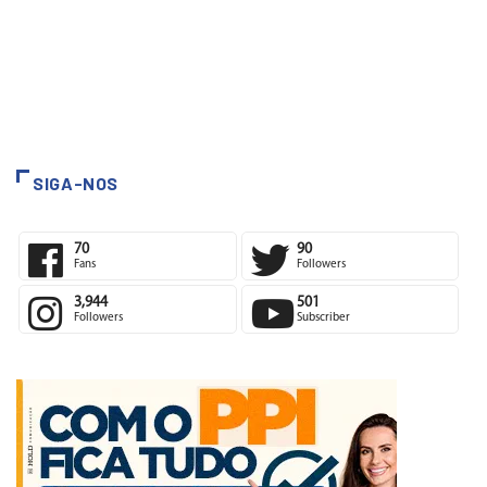
SIGA-NOS
70
90
Fans
Followers
3,944
501
Followers
Subscriber