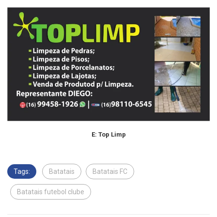
E: Top Limp
Tags:
Batatais
Batatais FC
Batatais futebol clube