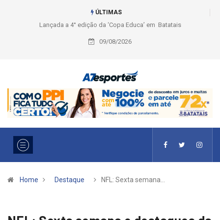
ÚLTIMAS
Liga 2026: Equipes rompem com a LABE na Série Ouro e entidade define
a 2° fase, times e formato
09/08/2026
Home
Destaque
NFL: Sexta semana…