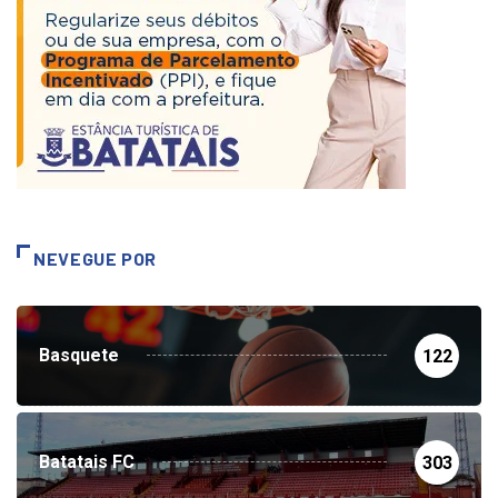
NEVEGUE POR
Basquete
122
Batatais FC
303