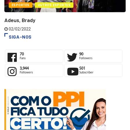
ESPORTES
OUTROS ESPORTES
Adeus, Brady
02/02/2022
SIGA-NOS
70
90
Fans
Followers
3,944
501
Followers
Subscriber