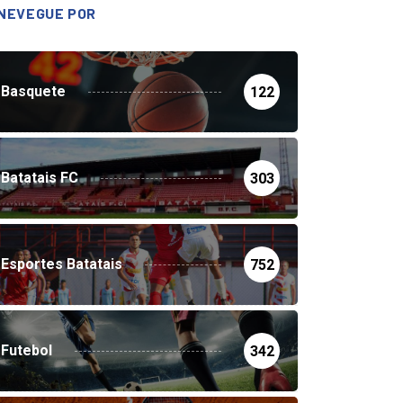
NEVEGUE POR
Basquete
122
Batatais FC
303
Esportes Batatais
752
Futebol
342