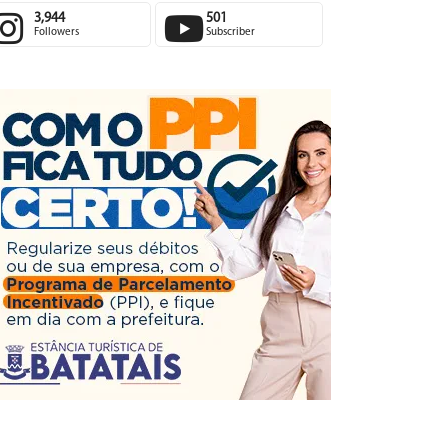
3,944
501
Followers
Subscriber