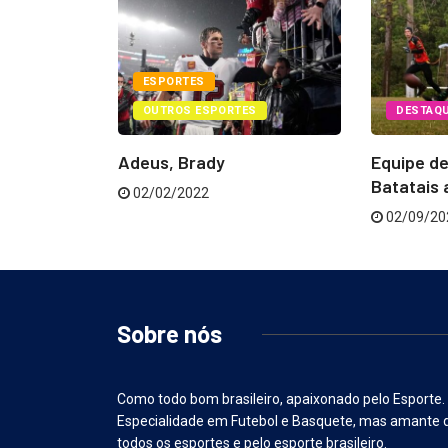
ESPORTES
OUTROS ESPORTES
DESTAQ
PORTES
Adeus, Brady
Equipe de
 da Semana
Batatais 
02/02/2022
02/09/20
Sobre nós
Como todo bom brasileiro, apaixonado pelo Esporte.
Especialidade em Futebol e Basquete, mas amante 
todos os esportes e pelo esporte brasileiro.