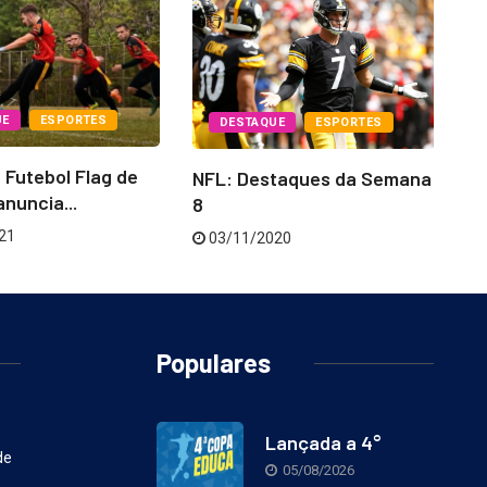
UE
ESPORTES
DESTAQUE
ESPORTES
 Futebol Flag de
Ad
NFL: Destaques da Semana
anuncia...
8
21
03/11/2020
Populares
Lançada a 4°
de
05/08/2026