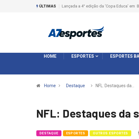
dição da ‘Copa Educa’ em Batatais
Liga 2026: Equipes rompem com a LABE na
ÚLTIMAS
Ouro e entidade define a 2° fase, times e 
HOME
ESPORTES
ESPORTES BA
Home
Destaque
NFL: Destaques da…
NFL: Destaques da 
DESTAQUE
ESPORTES
OUTROS ESPORTES