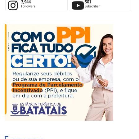
3,944
501
Followers
Subscriber