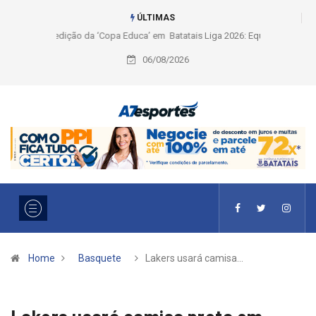
ÚLTIMAS
Liga 2026: Equipes rompem com a LABE na Série Ouro e entidade define
a 2° fase, times e formato
06/08/2026
Home
Basquete
Lakers usará camisa…