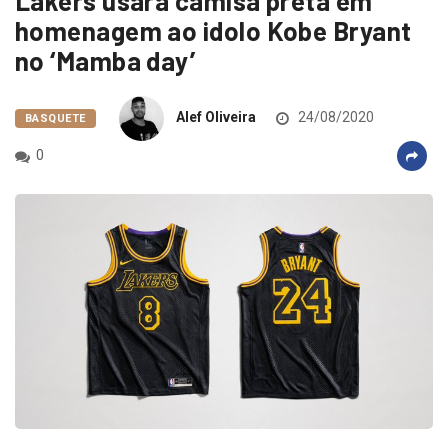
Lakers usará camisa preta em
homenagem ao idolo Kobe Bryant
no ‘Mamba day’
Alef Oliveira
24/08/2020
BASQUETE
0