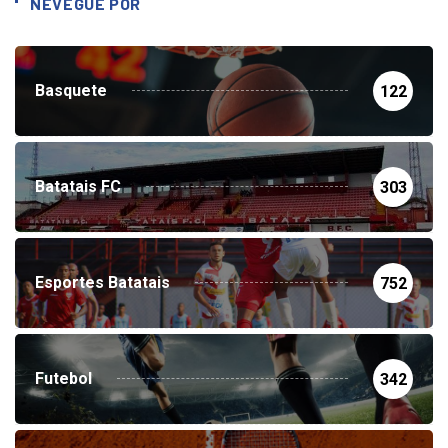
NEVEGUE POR
Basquete
122
Batatais FC
303
Esportes Batatais
752
Futebol
342