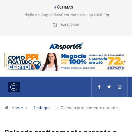
ÚLTIMAS
Liga 2026: Equipes rompem com a LABE na Série Ouro e entidade define
a 2° fase, times e formato
06/08/2026
Home
Destaque
Goleada praticamente garante…