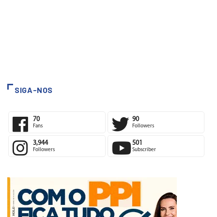
SIGA-NOS
70
90
Fans
Followers
3,944
501
Followers
Subscriber