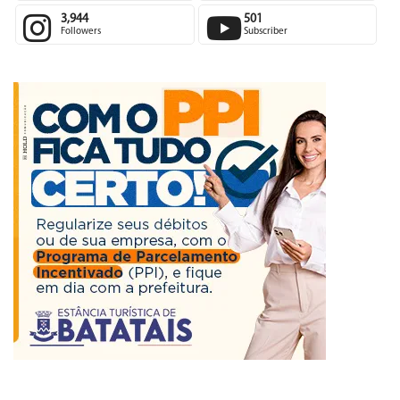
3,944
501
Followers
Subscriber