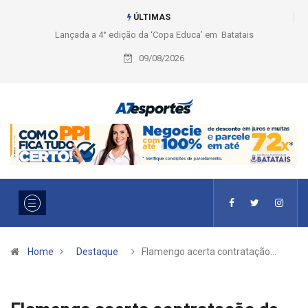
ÚLTIMAS
Liga 2026: Equipes rompem com a LABE na Série Ouro e entidade define
a 2° fase, times e formato
09/08/2026
Home
Destaque
Flamengo acerta contratação…