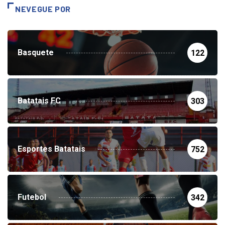
NEVEGUE POR
Basquete
122
Batatais FC
303
Esportes Batatais
752
Futebol
342