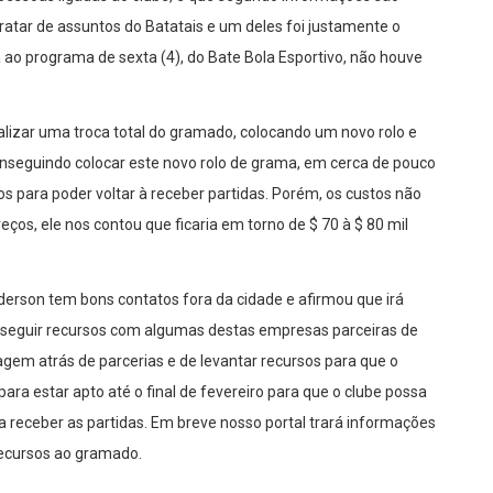
ratar de assuntos do Batatais e um deles foi justamente o
ao programa de sexta (4), do Bate Bola Esportivo, não houve
alizar uma troca total do gramado, colocando um novo rolo e
nseguindo colocar este novo rolo de grama, em cerca de pouco
s para poder voltar à receber partidas. Porém, os custos não
ços, ele nos contou que ficaria em torno de $ 70 à $ 80 mil
rson tem bons contatos fora da cidade e afirmou que irá
nseguir recursos com algumas destas empresas parceiras de
agem atrás de parcerias e de levantar recursos para que o
ara estar apto até o final de fevereiro para que o clube possa
 a receber as partidas. Em breve nosso portal trará informações
recursos ao gramado.