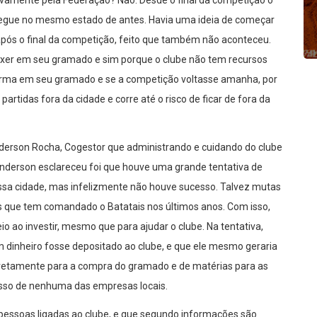
novamente pela Federação? Não. Desde o final da competição o
egue no mesmo estado de antes. Havia uma ideia de começar
ós o final da competição, feito que também não aconteceu.
xer em seu gramado e sim porque o clube não tem recursos
forma em seu gramado e se a competição voltasse amanha, por
artidas fora da cidade e corre até o risco de ficar de fora da
erson Rocha, Cogestor que administrando e cuidando do clube
Anderson esclareceu foi que houve uma grande tentativa de
ssa cidade, mas infelizmente não houve sucesso. Talvez mutas
s que tem comandado o Batatais nos últimos anos. Com isso,
 ao investir, mesmo que para ajudar o clube. Na tentativa,
 dinheiro fosse depositado ao clube, e que ele mesmo geraria
iretamente para a compra do gramado e de matérias para as
esso de nenhuma das empresas locais.
essoas ligadas ao clube, e que segundo informações são