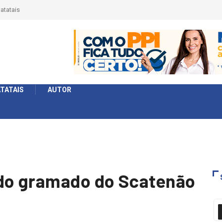
érie Ouro e entidade define a 2° fase, times e formato
TATAIS
AUTOR
…
 do gramado do Scatenão