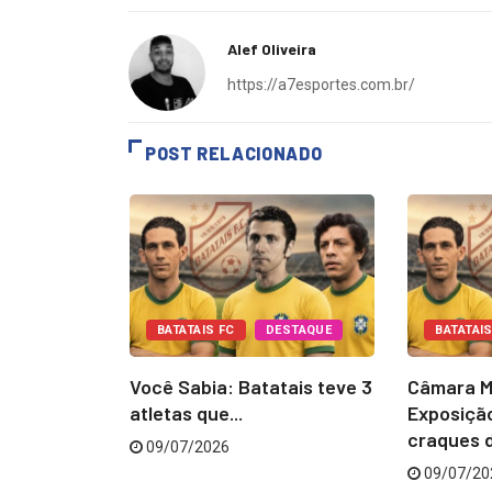
Alef Oliveira
https://a7esportes.com.br/
POST RELACIONADO
ESTAQUE
BATATAIS FC
DESTAQUE
BATATAIS
 do
Você Sabia: Batatais teve 3
Câmara M
em...
atletas que...
Exposiçã
craques d
09/07/2026
09/07/20