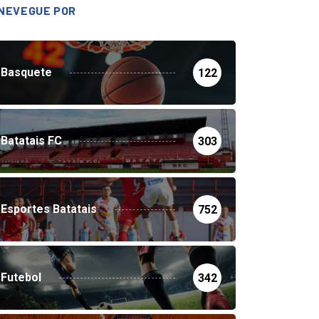
NEVEGUE POR
Basquete
122
Batatais FC
303
Esportes Batatais
752
Futebol
342