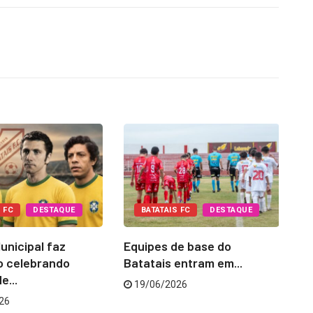
 FC
DESTAQUE
BATATAIS FC
DESTAQUE
unicipal faz
Equipes de base do
Vo
o celebrando
Batatais entram em...
at
e...
19/06/2026
26