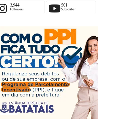
3,944
501
Followers
Subscriber