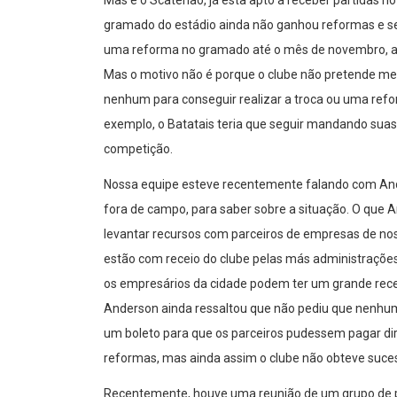
Mas e o Scatenão, já esta apto a receber partidas 
gramado do estádio ainda não ganhou reformas e s
uma reforma no gramado até o mês de novembro, ap
Mas o motivo não é porque o clube não pretende me
nenhum para conseguir realizar a troca ou uma re
exemplo, o Batatais teria que seguir mandando suas p
competição.
Nossa equipe esteve recentemente falando com And
fora de campo, para saber sobre a situação. O que 
levantar recursos com parceiros de empresas de no
estão com receio do clube pelas más administraçõe
os empresários da cidade podem ter um grande receio
Anderson ainda ressaltou que não pediu que nenhum
um boleto para que os parceiros pudessem pagar d
reformas, mas ainda assim o clube não obteve suc
Recentemente, houve uma reunião de um grupo de p