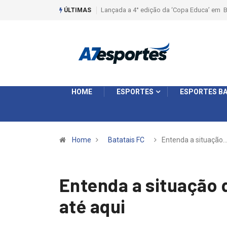
Liga 2026: Equipes rompem com a LABE na S
ÚLTIMAS
HOME
ESPORTES
ESPORTES BA
Home
Batatais FC
Entenda a situação
Entenda a situação
até aqui