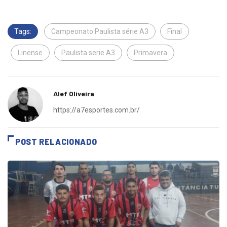
Tags:
Campeonato Paulista série A3
Final
Linense
Paulista serie A3
Primavera
Alef Oliveira
https://a7esportes.com.br/
POST RELACIONADO