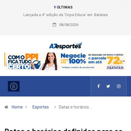
ÚLTIMAS
Liga 2026: Equipes rompem com a LABE na Série Ouro e entidade define
a 2° fase, times e formato
08/08/2026
Home
Esportes
Datas e horários…