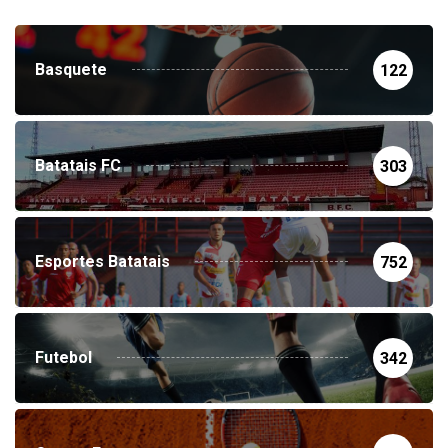
Basquete
122
Batatais FC
303
Esportes Batatais
752
Futebol
342