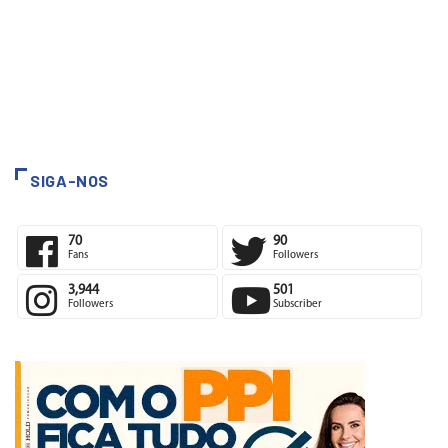
SIGA-NOS
70
90
Fans
Followers
3,944
501
Followers
Subscriber