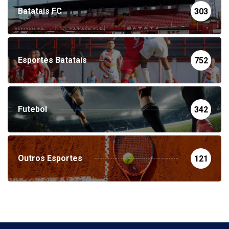
Batatais FC
303
Esportes Batatais
752
Futebol
342
Outros Esportes
121