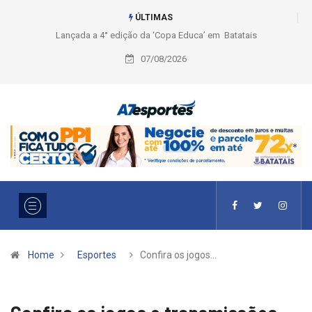
ÚLTIMAS
Liga 2026: Equipes rompem com a LABE na Série Ouro e entidade define
a 2° fase, times e formato
07/08/2026
Home
Esportes
Confira os jogos…