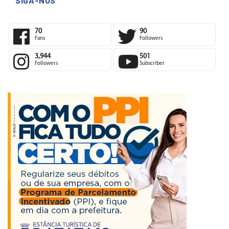
SIGA-NOS
70
90
Fans
Followers
3,944
501
Followers
Subscriber