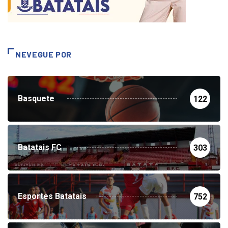
NEVEGUE POR
Basquete
122
Batatais FC
303
Esportes Batatais
752