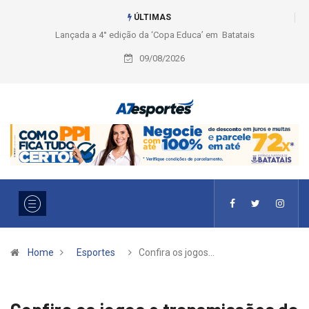
ÚLTIMAS
Liga 2026: Equipes rompem com a LABE na Série Ouro e entidade define
a 2° fase, times e formato
09/08/2026
Home
Esportes
Confira os jogos…