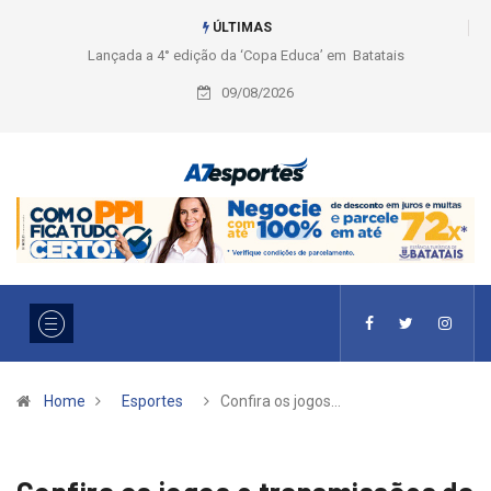
ÚLTIMAS
Liga 2026: Equipes rompem com a LABE na Série Ouro e entidade define
a 2° fase, times e formato
09/08/2026
Home
Esportes
Confira os jogos…