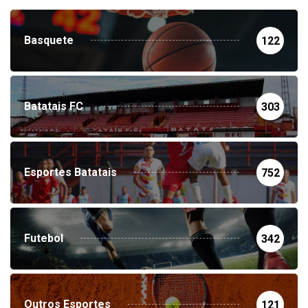
Basquete
122
Batatais FC
303
Esportes Batatais
752
Futebol
342