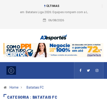
ÚLTIMAS
Liga 2026: Equipes rompem com a LABE na Série Ouro e entidade define
a 2° fase, times e formato
06/08/2026
Home
Batatais FC
CATEGORIA : BATATAIS FC