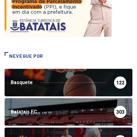
NEVEGUE POR
Basquete
122
Batatais FC
303