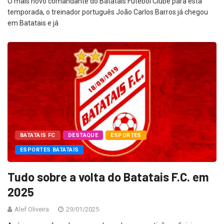
O mais novo comandante do Batatais Futebol Clube para esta
temporada, o treinador português João Carlos Barros já chegou
em Batatais e já
BATATAIS FC
DESTAQUE
ESPORTES
ESPORTES BATATAIS
Tudo sobre a volta do Batatais F.C. em
2025
Alef Oliveira
29/01/2025