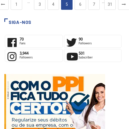
…
…
1
3
4
5
6
7
31
SIGA-NOS
70
90
Fans
Followers
3,944
501
Followers
Subscriber