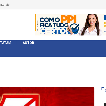
érie Ouro e entidade define a 2° fase, times e formato
TATAIS
AUTOR