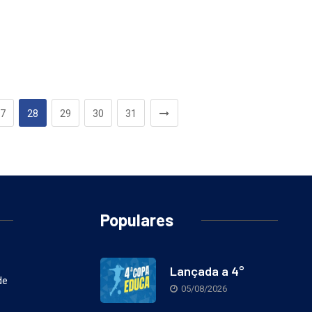
7
28
29
30
31
Populares
Lançada a 4°
de
05/08/2026