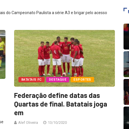
is do Campeonato Paulista a série A3 e brigar pelo acesso
BATATAIS FC
DESTAQUE
ESPORTES
Federação define datas das
Quartas de final. Batatais joga
em
se
Alef Oliveira
13/10/2020