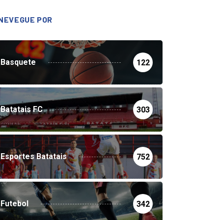
NEVEGUE POR
Basquete
122
Batatais FC
303
Esportes Batatais
752
Futebol
342