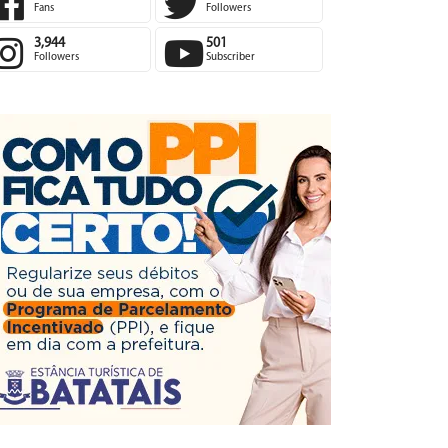
Fans
Followers
3,944
501
Followers
Subscriber