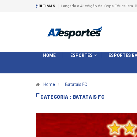
Liga 2026: Equipes rompem com a LABE na S
ÚLTIMAS
HOME
ESPORTES
ESPORTES BA
Home
Batatais FC
CATEGORIA : BATATAIS FC