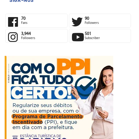
SIGA-NOS
70
90
Fans
Followers
3,944
501
Followers
Subscriber