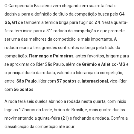
O Campeonato Brasileiro vem chegando em sua reta final e
decisiva, para a definição do título da competição busca pelo
G4,
G6, G12
e também a temida briga para fugir do
Z4
. Nesta quarta-
feira tem inicio para a 31° rodada da competição e que promete
ser uma das melhores da competição, e mais importante. A
rodada reunirá três grandes confrontos na briga pelo título da
competição:
Flamengo e Palmeiras
, antes favoritos, brigam para
se aproximar do líder São Paulo, além de
Grêmio e Atlético-MG
e
o principal duelo da rodada, valendo a liderança da competição,
entre,
São Paulo
, líder com
57 pontos
e,
Internacional
, vice-líder
com
56 pontos
.
A roda terá seis duelos abrindo a rodada nesta quarta, com inicio
logo as 17 horas da tarde, hrário de Brasíli, e, mais quatro duelos
movimentando a quinta-feira (21) e fechando a rodada. Confira a
classificação da competição até aqui: