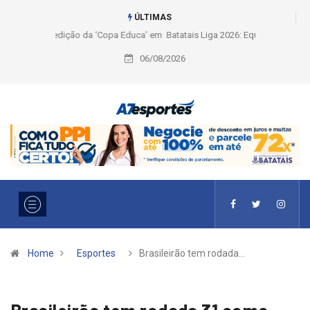
ÚLTIMAS
Liga 2026: Equipes rompem com a LABE na Série Ouro e entidade define
a 2° fase, times e formato
06/08/2026
Home
Esportes
Brasileirão tem rodada…