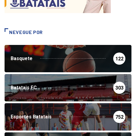
NEVEGUE POR
Basquete
122
Batatais FC
303
Esportes Batatais
752