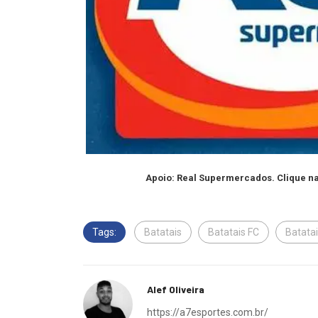
Apoio: Real Supermercados. Clique na
Tags:
Batatais
Batatais FC
Batatai
Alef Oliveira
https://a7esportes.com.br/