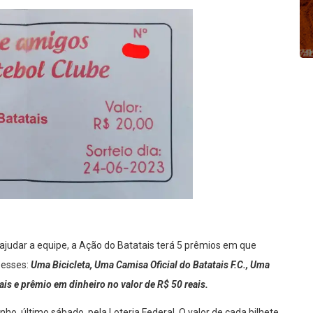
 ajudar a equipe, a Ação do Batatais terá 5 prêmios em que
 esses:
Uma Bicicleta, Uma Camisa Oficial do Batatais F.C., Uma
ais e prêmio em dinheiro no valor de R$ 50 reais.
unho, último sábado, pela Loteria Federal. O valor de cada bilhete