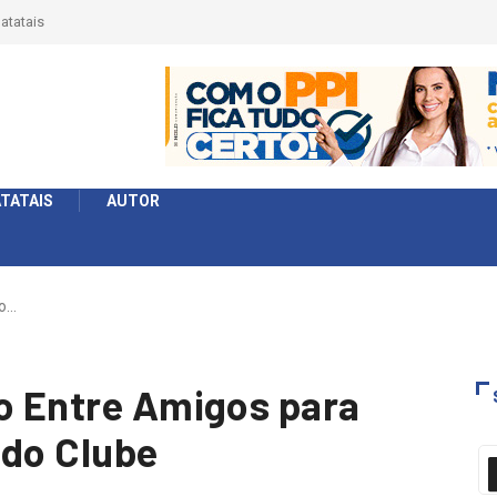
érie Ouro e entidade define a 2° fase, times e formato
TATAIS
AUTOR
ão…
ão Entre Amigos para
 do Clube