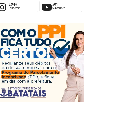
3,944
501
Followers
Subscriber