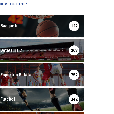
NEVEGUE POR
Basquete
122
Batatais FC
303
Esportes Batatais
752
Futebol
342