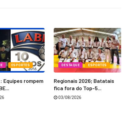
UE
ESPORTES
DESTAQUE
ESPORTES
6: Equipes rompem
Regionais 2026; Batatais
La
E...
fica fora do Top-5...
‘C
26
03/08/2026