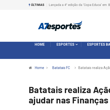
Liga 2026: Equipes rompem com a LABE na S
ÚLTIMAS
HOME
ESPORTES
ESPORTES BA
Home
Batatais FC
Batatais realiza Aç
Batatais realiza Aç
ajudar nas Finanças