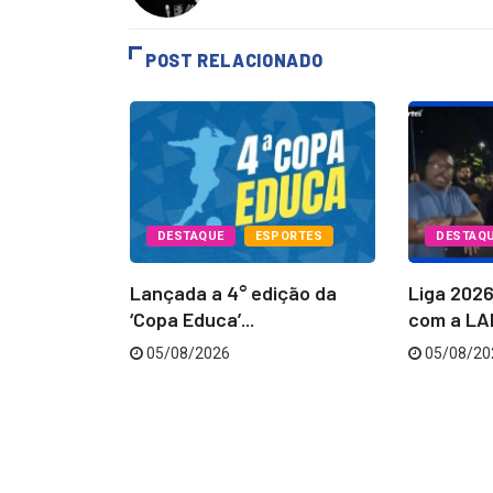
POST RELACIONADO
PORTES
DESTAQUE
ESPORTES
DESTAQ
Batatais
Lançada a 4° edição da
Liga 202
...
‘Copa Educa’...
com a LAB
05/08/2026
05/08/20