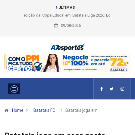
ÚLTIMAS
Liga 2026: Equipes rompem com a LABE na Série Ouro e entidade define
a 2° fase, times e formato
09/08/2026
Home
Batatais FC
Batatais joga em…