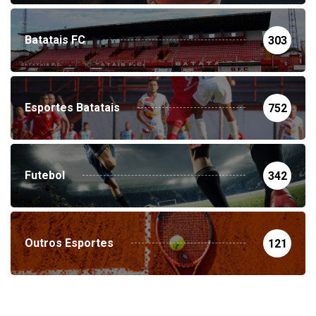
Batatais FC
303
Esportes Batatais
752
Futebol
342
Outros Esportes
121