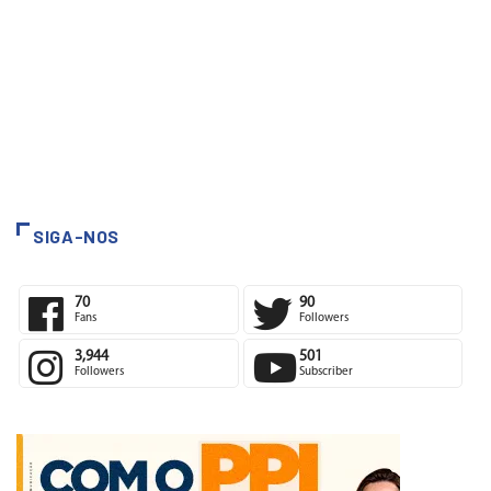
SIGA-NOS
70
90
Fans
Followers
3,944
501
Followers
Subscriber