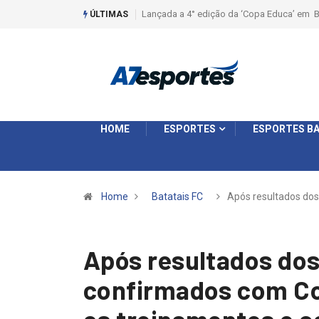
dição da ‘Copa Educa’ em Batatais
Liga 2026: Equipes rompem com a LABE na
ÚLTIMAS
Ouro e entidade define a 2° fase, times e 
HOME
ESPORTES
ESPORTES BA
Home
Batatais FC
Após resultados do
Após resultados dos
confirmados com Co