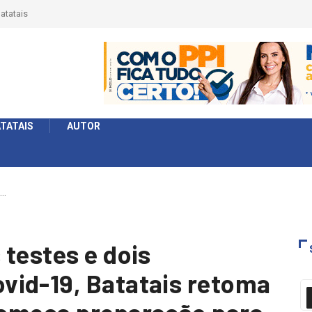
 Série
formato
TATAIS
AUTOR
s…
 testes e dois
vid-19, Batatais retoma