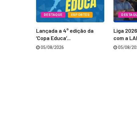
PORTES
DESTAQUE
ESPORTES
DESTAQ
Batatais
Lançada a 4° edição da
Liga 202
...
‘Copa Educa’...
com a LAB
05/08/2026
05/08/20