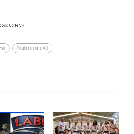
oio: Corte VH
sma
Paulista serie A3