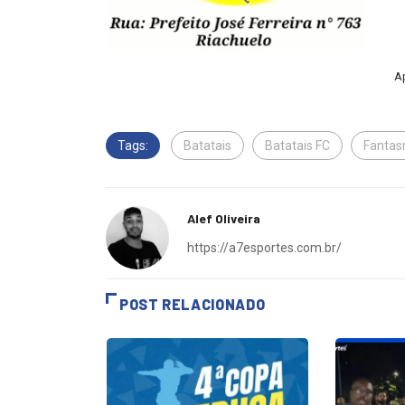
Ap
Tags:
Batatais
Batatais FC
Fanta
Alef Oliveira
https://a7esportes.com.br/
POST RELACIONADO