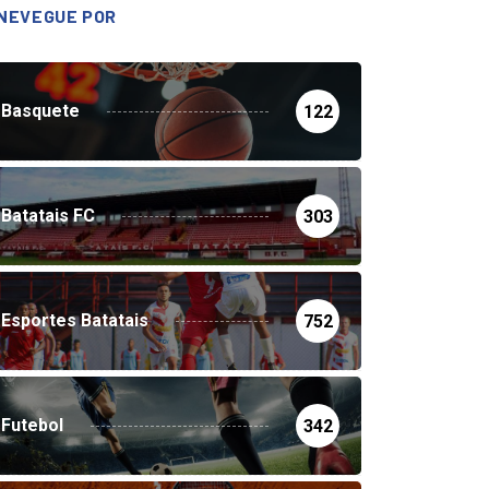
NEVEGUE POR
Basquete
122
Batatais FC
303
Esportes Batatais
752
Futebol
342