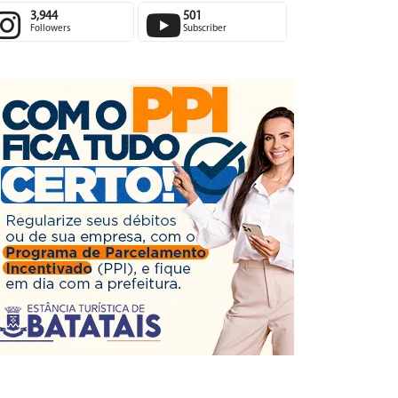
3,944
501
Followers
Subscriber