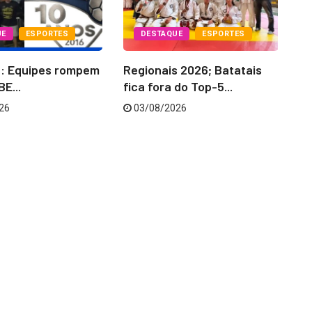
UE
ESPORTES
DESTAQUE
ESPORTES
6: Equipes rompem
Regionais 2026; Batatais
La
E...
fica fora do Top-5...
‘C
26
03/08/2026