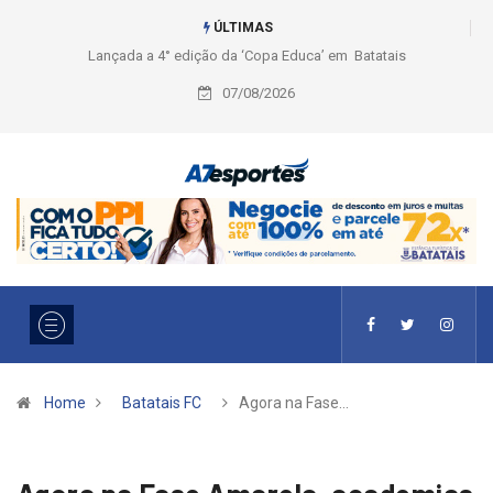
ÚLTIMAS
a’ em Batatais
Liga 2026: Equipes rompem com a LABE na Série
Ouro e entidade define a 2° fase, times e formato
07/08/2026
Home
Batatais FC
Agora na Fase…