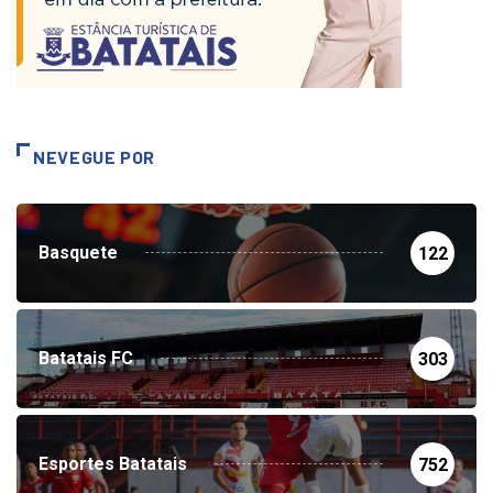
NEVEGUE POR
Basquete
122
Batatais FC
303
Esportes Batatais
752