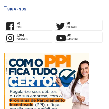
SIGA-NOS
70
90
Fans
Followers
3,944
501
Followers
Subscriber