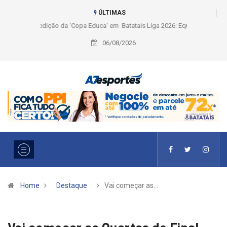
ÚLTIMAS
Liga 2026: Equipes rompem com a LABE na Série Ouro e entidade define
a 2° fase, times e formato
06/08/2026
Home
Destaque
Vai começar as…