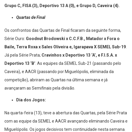
Grupo C, FISA (3), Deportivo 13 A (0), e Grupo D, Caveira (4).
Quartas de Final
Os confrontos das Quartas de Final ficaram da seguinte forma,
Série Ouro:
Goodnut Brodowski x C.C.F.B., Matador x Fora o
Baile, Terra Roxa x Sales Oliveira e, Igarapava X SEMEL Sub-19
.
Já pela Série Prata;
Cravinhos x Deportivo 13 ‘A’, e F.I.S.A. x
Deportivo 13 ‘B’
. As equipes da SEMEL Sub-21 (passando pelo
Caveira), e AACR (passando por Miguelópolis, eliminada da
competição), abriram as Quartas na última semana e já
avançaram as Semifinais pela divisão.
Dia dos Jogos:
Na quarta-feira (13), teve a abertura das Quartas, pela Série Prata
com as equipe da SEMEL e AACR avançando eliminando Caveira e
Miguelópolis. Os jogos decisivos tem continuidade nesta semana.