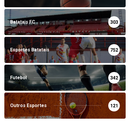
Batatais FC
303
Esportes Batatais
752
Futebol
342
Outros Esportes
121