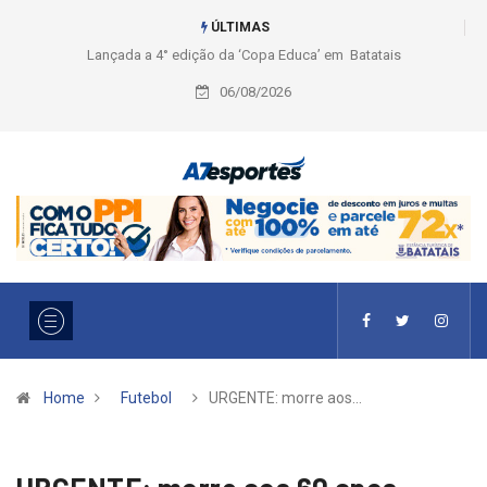
ÚLTIMAS
Liga 2026: Equipes rompem com a LABE na Série Ouro e entidade define
a 2° fase, times e formato
06/08/2026
Home
Futebol
URGENTE: morre aos…