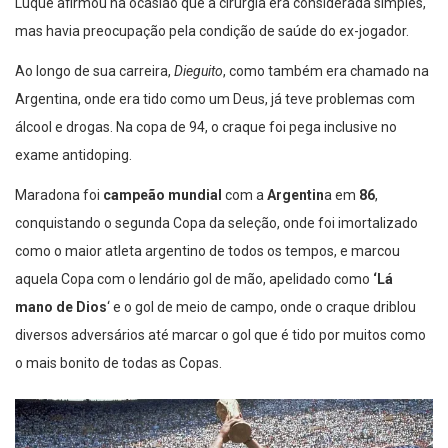
Luque afirmou na ocasião que a cirurgia era considerada simples,
mas havia preocupação pela condição de saúde do ex-jogador.
Ao longo de sua carreira,
Dieguito
, como também era chamado na
Argentina, onde era tido como um Deus, já teve problemas com
álcool e drogas. Na copa de 94, o craque foi pega inclusive no
exame antidoping.
Maradona foi
campeão mundial
com a
Argentin
a em
86
,
conquistando o segunda Copa da seleção, onde foi imortalizado
como o maior atleta argentino de todos os tempos, e marcou
aquela Copa com o lendário gol de mão, apelidado como
‘Lá
mano de Dios
‘ e o gol de meio de campo, onde o craque driblou
diversos adversários até marcar o gol que é tido por muitos como
o mais bonito de todas as Copas.