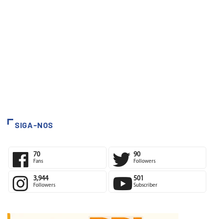
SIGA-NOS
70
90
Fans
Followers
3,944
501
Followers
Subscriber