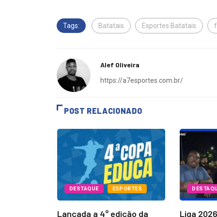
Tags:
Batatais
Esportes Batatais
Alef Oliveira
https://a7esportes.com.br/
POST RELACIONADO
PORTES
DESTAQUE
ESPORTES
DESTAQ
Batatais
Lançada a 4° edição da
Liga 202