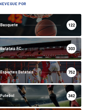
NEVEGUE POR
Basquete
122
Batatais FC
303
Esportes Batatais
752
Futebol
342