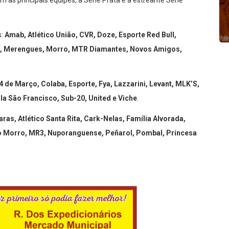
om as principais equipes, a Série Prata e a estreante Série
s:
Amab, Atlético União, CVR, Doze, Esporte Red Bull,
dor, Merengues, Morro, MTR Diamantes, Novos Amigos,
4 de Março, Colaba, Esporte, Fya, Lazzarini, Levant, MLK’S,
ila São Francisco, Sub-20, United e Viche
.
aras, Atlético Santa Rita, Cark-Nelas, Família Alvorada,
 do Morro, MR3, Nuporanguense, Peñarol, Pombal, Princesa