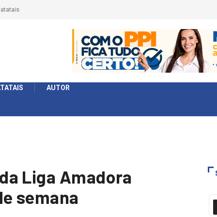
érie Ouro e entidade define a 2° fase, times e formato
TATAIS
AUTOR
da Liga Amadora
 de semana