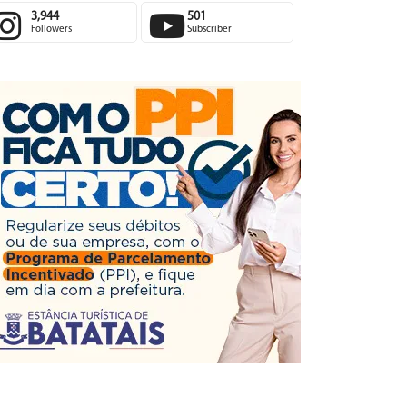
3,944
501
Followers
Subscriber