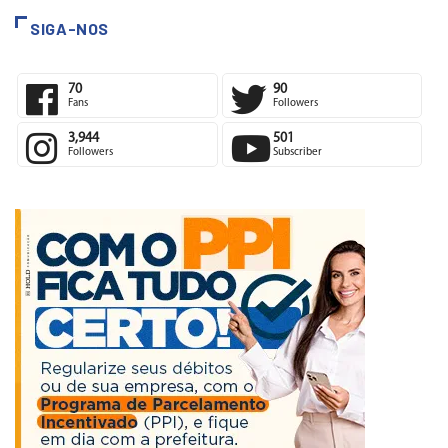
SIGA-NOS
70
90
Fans
Followers
3,944
501
Followers
Subscriber