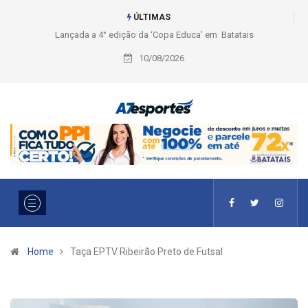
ÚLTIMAS
a’ em Batatais
Liga 2026: Equipes rompem com a LABE na Série
Ouro e entidade define a 2° fase, times e formato
10/08/2026
Home
Taça EPTV Ribeirão Preto de Futsal