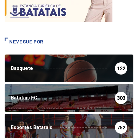
NEVEGUE POR
Basquete
122
Batatais FC
303
Esportes Batatais
752