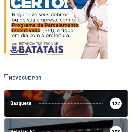
NEVEGUE POR
Basquete
122
Batatais FC
303