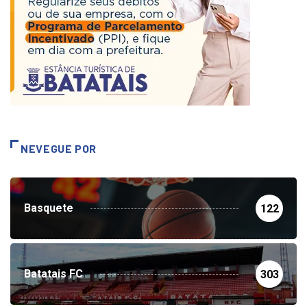
NEVEGUE POR
Basquete
122
Batatais FC
303