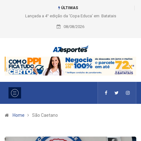
ÚLTIMAS
ca’ em Batatais
Liga 2026: Equipes rompem com a LABE na Série
Ouro e entidade define a 2° fase, times e formato
08/08/2026
Home
São Caetano