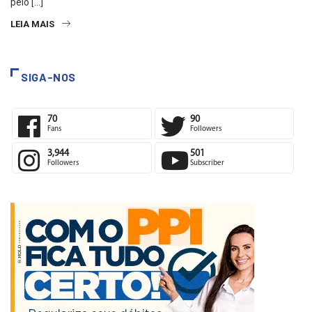
pelo […]
LEIA MAIS
SIGA-NOS
70
90
Fans
Followers
3,944
501
Followers
Subscriber