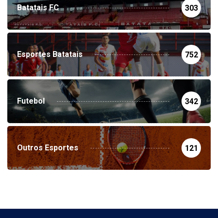
Batatais FC
303
Esportes Batatais
752
Futebol
342
Outros Esportes
121