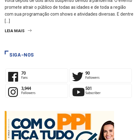
volta depois de dois anos suspenso devido a pandemia. O evento
promete atrair o público de todas as idades e de toda a região
com sua programação com shows e atividades diversas. E dentre
[…]
LEIA MAIS
SIGA-NOS
70
90
Fans
Followers
3,944
501
Followers
Subscriber