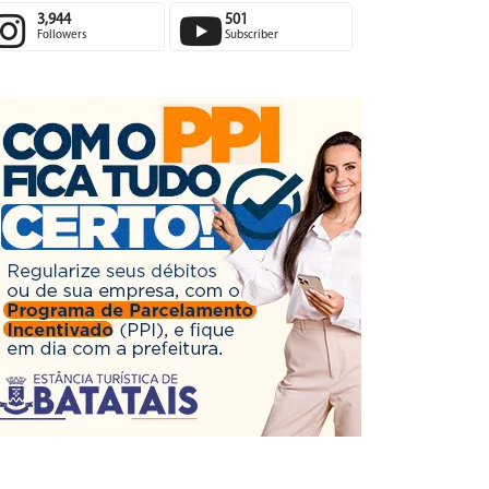
3,944
501
Followers
Subscriber