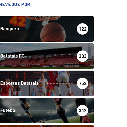
NEVEGUE POR
Basquete
122
Batatais FC
303
Esportes Batatais
752
Futebol
342