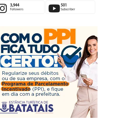
3,944
501
Followers
Subscriber