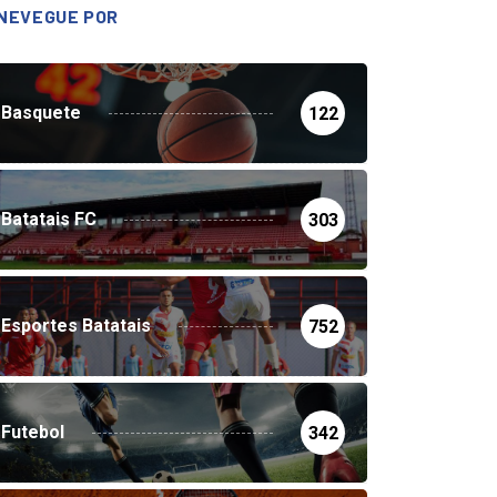
NEVEGUE POR
Basquete
122
Batatais FC
303
Esportes Batatais
752
Futebol
342