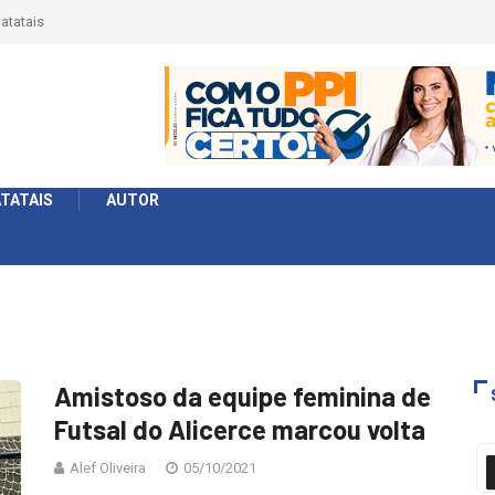
is
Liga 2026: Equipes rompem com a LABE na Série
Ouro e entidade define a 2° fase, times e formato
TATAIS
AUTOR
Amistoso da equipe feminina de
Futsal do Alicerce marcou volta
Alef Oliveira
05/10/2021