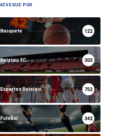
NEVEGUE POR
Basquete
122
Batatais FC
303
Esportes Batatais
752
Futebol
342