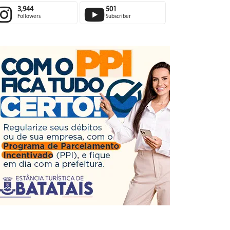
3,944
501
Followers
Subscriber