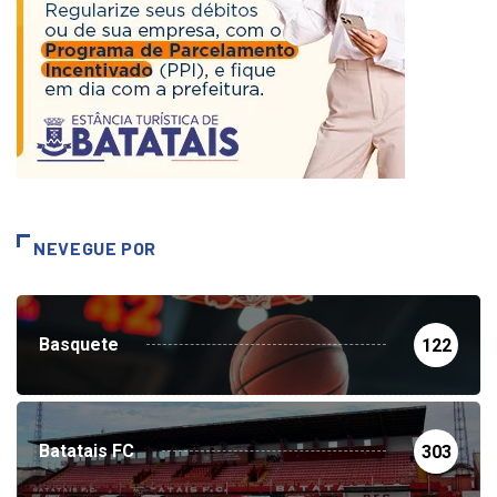
NEVEGUE POR
Basquete
122
Batatais FC
303