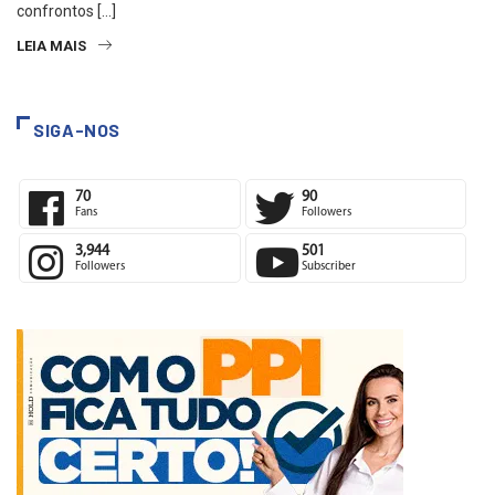
confrontos […]
LEIA MAIS
SIGA-NOS
70
90
Fans
Followers
3,944
501
Followers
Subscriber