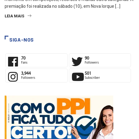
premiação foi realizada no sábado (10), em Nova Iorque […]
LEIA MAIS
SIGA-NOS
70
90
Fans
Followers
3,944
501
Followers
Subscriber