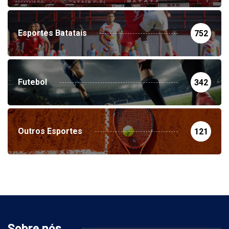
Esportes Batatais
752
Futebol
342
Outros Esportes
121
Sobre nós