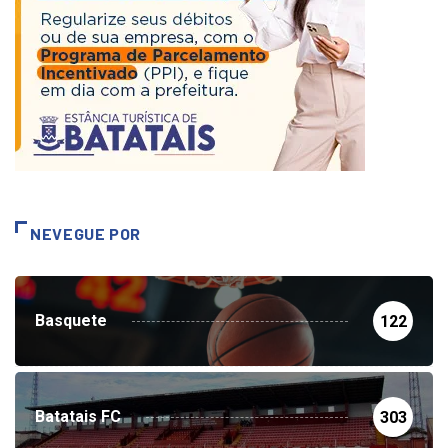
NEVEGUE POR
Basquete
122
Batatais FC
303