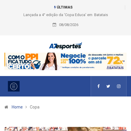
ÚLTIMAS
dição da ‘Copa Educa’ em Batatais
Liga 2026: Equipes rompem com a LABE n
Ouro e entidade define a 2° fase, times e 
08/08/2026
Home
Copa