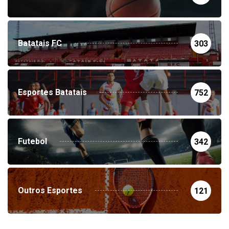
Batatais FC
303
Esportes Batatais
752
Futebol
342
Outros Esportes
121