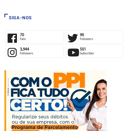
SIGA-NOS
70
90
Fans
Followers
3,944
501
Followers
Subscriber