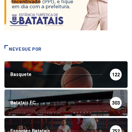
NEVEGUE POR
Basquete
122
Batatais FC
303