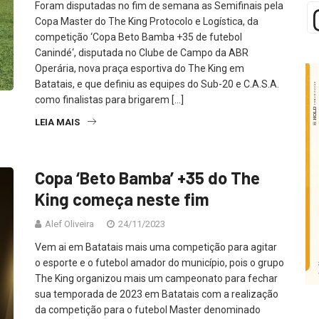
Foram disputadas no fim de semana as Semifinais pela
Copa Master do The King Protocolo e Logística, da
competição ‘Copa Beto Bamba +35 de futebol
Canindé‘, disputada no Clube de Campo da ABR
Operária, nova praça esportiva do The King em
Batatais, e que definiu as equipes do Sub-20 e C.A.S.A.
como finalistas para brigarem […]
LEIA MAIS
Copa ‘Beto Bamba’ +35 do The
King começa neste fim
Alef Oliveira
24/11/2023
Vem ai em Batatais mais uma competição para agitar
o esporte e o futebol amador do município, pois o grupo
The King organizou mais um campeonato para fechar
sua temporada de 2023 em Batatais com a realização
da competição para o futebol Master denominado