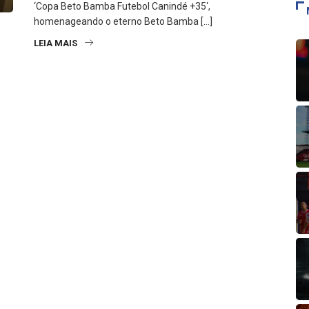
‘Copa Beto Bamba Futebol Canindé +35‘,
homenageando o eterno Beto Bamba […]
LEIA MAIS