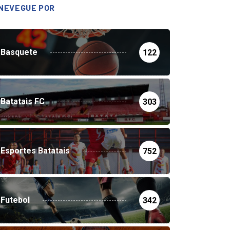
NEVEGUE POR
Basquete
122
Batatais FC
303
Esportes Batatais
752
Futebol
342