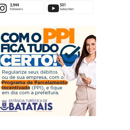
3,944
501
Followers
Subscriber