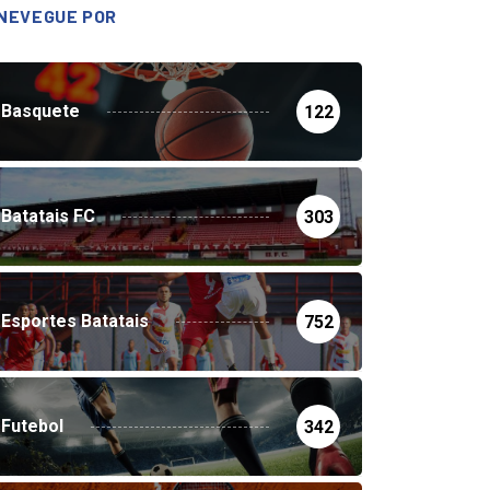
NEVEGUE POR
Basquete
122
Batatais FC
303
Esportes Batatais
752
Futebol
342