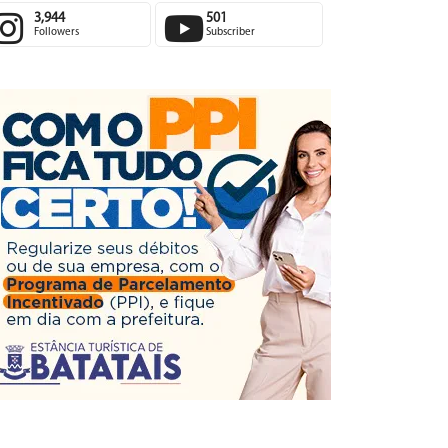
3,944
501
Followers
Subscriber