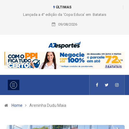
ÚLTIMAS
Liga 2026: Equipes rompem com a LABE na Série Ouro e entidade define
a 2° fase, times e formato
09/08/2026
Home
Areninha Dudu Maia