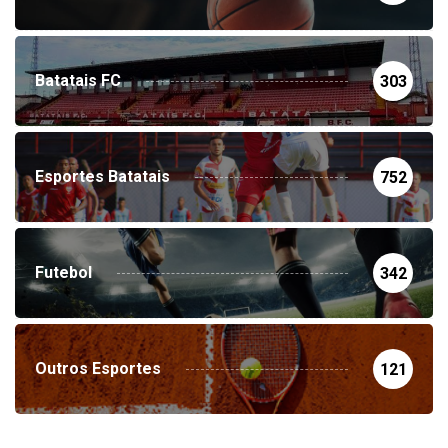
Batatais FC
303
Esportes Batatais
752
Futebol
342
Outros Esportes
121