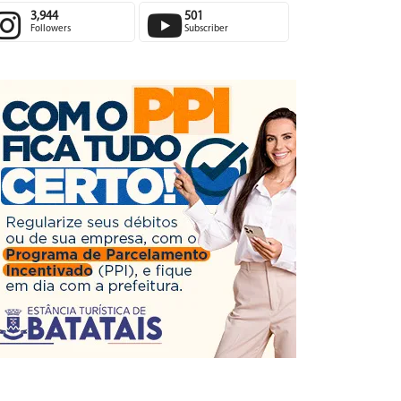
3,944
501
Followers
Subscriber