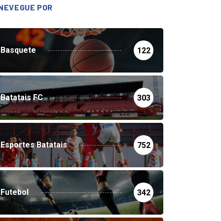
NEVEGUE POR
Basquete
122
Batatais FC
303
Esportes Batatais
752
Futebol
342