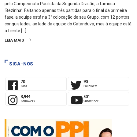
pelo Campeonato Paulista da Segunda Divisão, a famosa
‘Bezinha’. Faltando apenas três partidas para o final da primeira
fase, a equipe está na 3° colocação de seu Grupo, com 12 pontos
conquistados, ao lado da equipe do Catanduva, mas á equipe está
à frente […]
LEIA MAIS
SIGA-NOS
70
90
Fans
Followers
3,944
501
Followers
Subscriber