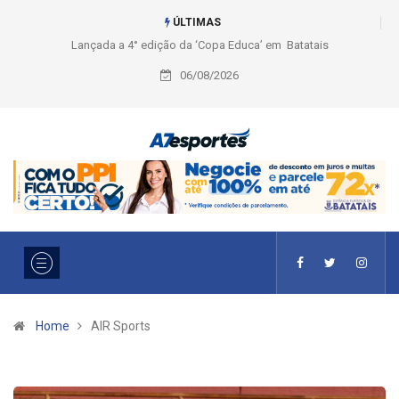
ÚLTIMAS
çada a 4° edição da ‘Copa Educa’ em Batatais
Liga 2026: Equipes rompem co
Ouro e entidade define a 2° fa
06/08/2026
Home
AIR Sports