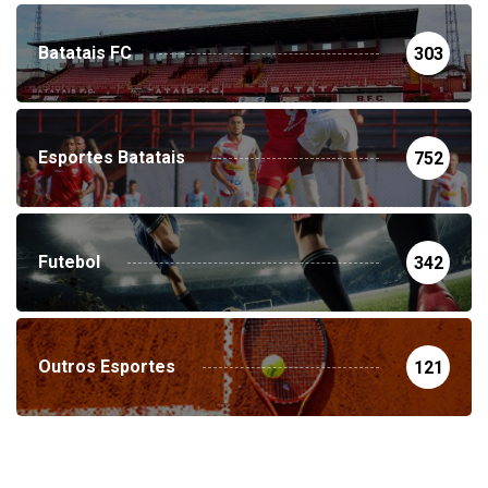
Batatais FC
303
Esportes Batatais
752
Futebol
342
Outros Esportes
121